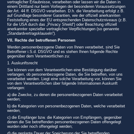
vertraglicher Erlaubnisse, verarbeiten oder lassen wir die Daten in
einem Drittland nur beim Vorliegen der besonderen Voraussetzungen
der Art. 44 ff. DSGVO verarbeiten. D.h. die Verarbeitung erfolgt z.B.
auf Grundlage besonderer Garantien, wie der offiziell anerkannten
Feststellung eines der EU entsprechenden Datenschutzniveaus (z.B.
für die USA durch das „Privacy Shield“) oder Beachtung offiziell
anerkannter spezieller vertraglicher Verpflichtungen (so genannte
„Standardvertragsklauseln“).
VII. Rechte der betroffenen Personen
Werden personenbezogene Daten von Ihnen verarbeitet, sind Sie
Betroffener i.S.d. DSGVO und es stehen Ihnen folgende Rechte
gegenüber dem Verantwortlichen zu:
1. Auskunftsrecht
Sie können von dem Verantwortlichen eine Bestätigung darüber
verlangen, ob personenbezogene Daten, die Sie betreffen, von uns
verarbeitet werden. Liegt eine solche Verarbeitung vor, können Sie
von dem Verantwortlichen über folgende Informationen Auskunft
verlangen:
a) die Zwecke, zu denen die personenbezogenen Daten verarbeitet
werden;
b) die Kategorien von personenbezogenen Daten, welche verarbeitet
werden;
c) die Empfänger bzw. die Kategorien von Empfängern, gegenüber
denen die Sie betreffenden personenbezogenen Daten offengelegt
wurden oder noch offengelegt werden;
d) die geplante Dauer der Speicherung der Sie betreffenden