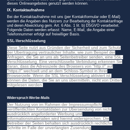
dieses Onlineangebotes genutzt werden können.
IX. Kontaktaufnahme
Bei der Kontaktaufnahme mit uns (per Kontaktformular oder E-Mail)
werden die Angaben des Nutzers zur Bearbeitung der Kontaktanfrage
und deren Abwicklung gem. Art. 6 Abs. 1 lit. b) DSGVO verarbeitet.
Folgende Daten werden erfasst: Name, E-Mail, die Angabe einer
Telefonnummer erfolgt auf freiwilliger Basis.
SSL-Vers​chlüsselung
Diese Seite nutzt aus Gründen der Sicherheit und zum Schutz
der Übertragung vertraulicher Inhalte, wie zum Beispiel der
Anfragen, die Sie an uns als Seitenbetreiber senden, eine SSL-
Verschlüsselung. Eine verschlüsselte Verbindung erkennen Sie
daran, dass die Adresszeile des Browsers von "http://" auf
"https://" wechselt und an dem Schloss-Symbol in Ihrer
Browserzeile. Wenn die SSL Verschlüsselung aktiviert ist,
können die Daten, die Sie an uns übermitteln, nicht von Dritten
mitgelesen werden.
Widerspruch Werbe-Mails
Der Nutzung von im Rahmen der Impressumspflicht
veröffentlichten Kontaktdaten zur Übersendung von nicht
ausdrücklich angeforderter Werbung und
Informationsmaterialien wird hiermit widersprochen. Die
Betreiber der Seiten behalten sich ausdrücklich rechtliche
Schritte im Falle der unverlangten Zusendung