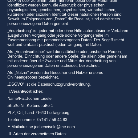
Cookie) oder zu einem oder mehreren besonderen Merkmalen
identifiziert werden kann, die Ausdruck der physischen,
physiologischen, genetischen, psychischen, wirtschaftlichen,
kulturellen oder sozialen Identität dieser natürlichen Person sind.
Soweit im Folgenden von „Daten“ die Rede ist, sind damit stets
personenbezogene Daten gemeint.
„Verarbeitung“ ist jeder mit oder ohne Hilfe automatisierter Verfahren
ausgeführten Vorgang oder jede solche Vorgangsreihe im
Zusammenhang mit personenbezogenen Daten. Der Begriff reicht
weit und umfasst praktisch jeden Umgang mit Daten.
Als „Verantwortlicher“ wird die natürliche oder juristische Person,
Behörde, Einrichtung oder andere Stelle, die allein oder gemeinsam
mit anderen über die Zwecke und Mittel der Verarbeitung von
personenbezogenen Daten entscheidet, bezeichnet.
Als „Nutzer“ werden die Besucher und Nutzer unseres
Onlineangebotes bezeichnet.
„DSGVO“ ist die Datenschutzgrundverordnung.
II.
Verantwortlicher:
Name/Fa.:Jochen Eisele
Straße Nr.:Keltenstraße 1
PLZ, Ort, Land:71640 Ludwigsburg
Telefonnummer: 07141 / 56 44 83
E-Mailadresse:jocheneisele@me.com
III. Arten der verarbeiteten Daten: