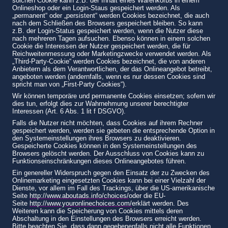
solchen Cookie kann z.B. der Inhalt eines Warenkorbs in einem
Onlineshop oder ein Login-Staus gespeichert werden. Als
„permanent“ oder „persistent“ werden Cookies bezeichnet, die auch
nach dem Schließen des Browsers gespeichert bleiben. So kann
z.B. der Login-Status gespeichert werden, wenn die Nutzer diese
nach mehreren Tagen aufsuchen. Ebenso können in einem solchen
Cookie die Interessen der Nutzer gespeichert werden, die für
Reichweitenmessung oder Marketingzwecke verwendet werden. Als
„Third-Party-Cookie“ werden Cookies bezeichnet, die von anderen
Anbietern als dem Verantwortlichen, der das Onlineangebot betreibt,
angeboten werden (andernfalls, wenn es nur dessen Cookies sind
spricht man von „First-Party Cookies“).
Wir können temporäre und permanente Cookies einsetzen; sofern wir
dies tun, erfolgt dies zur Wahrnehmung unserer berechtigter
Interessen (Art. 6 Abs. 1 lit f DSGVO).
Falls die Nutzer nicht möchten, dass Cookies auf ihrem Rechner
gespeichert werden, werden sie gebeten die entsprechende Option in
den Systemeinstellungen ihres Browsers zu deaktivieren.
Gespeicherte Cookies können in den Systemeinstellungen des
Browsers gelöscht werden. Der Ausschluss von Cookies kann zu
Funktionseinschränkungen dieses Onlineangebotes führen.
Ein genereller Widerspruch gegen den Einsatz der zu Zwecken des
Onlinemarketing eingesetzten Cookies kann bei einer Vielzahl der
Dienste, vor allem im Fall des Trackings, über die US-amerikanische
Seite
http://www.aboutads.info/choices/
oder die EU-
Seite
http://www.youronlinechoices.com/
erklärt werden. Des
Weiteren kann die Speicherung von Cookies mittels deren
Abschaltung in den Einstellungen des Browsers erreicht werden.
Bitte beachten Sie, dass dann gegebenenfalls nicht alle Funktionen