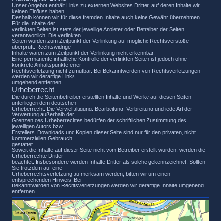
Unser Angebot enthält Links zu externen Websites Dritter, auf deren Inhalte wir
keinen Einfluss haben.
Deshalb können wir für diese fremden Inhalte auch keine Gewähr übernehmen.
Für die Inhalte der
verlinkten Seiten ist stets der jeweilige Anbieter oder Betreiber der Seiten
verantwortlich. Die verlinkten
Seiten wurden zum Zeitpunkt der Verlinkung auf mögliche Rechtsverstöße
überprüft. Rechtswidrige
Inhalte waren zum Zeitpunkt der Verlinkung nicht erkennbar.
Eine permanente inhaltliche Kontrolle der verlinkten Seiten ist jedoch ohne
konkrete Anhaltspunkte einer
Rechtsverletzung nicht zumutbar. Bei Bekanntwerden von Rechtsverletzungen
werden wir derartige Links
umgehend entfernen.
Urheberrecht
Die durch die Seitenbetreiber erstellten Inhalte und Werke auf diesen Seiten
unterliegen dem deutschen
Urheberrecht. Die Vervielfältigung, Bearbeitung, Verbreitung und jede Art der
Verwertung außerhalb der
Grenzen des Urheberrechtes bedürfen der schriftlichen Zustimmung des
jeweiligen Autors bzw.
Erstellers. Downloads und Kopien dieser Seite sind nur für den privaten, nicht
kommerziellen Gebrauch
gestattet.
Soweit die Inhalte auf dieser Seite nicht vom Betreiber erstellt wurden, werden die
Urheberrechte Dritter
beachtet. Insbesondere werden Inhalte Dritter als solche gekennzeichnet. Sollten
Sie trotzdem auf eine
Urheberrechtsverletzung aufmerksam werden, bitten wir um einen
entsprechenden Hinweis. Bei
Bekanntwerden von Rechtsverletzungen werden wir derartige Inhalte umgehend
entfernen.