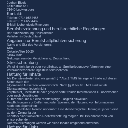
Jochen Eisele
Keltenstrasse 1
71640 Ludwigsburg
Kontakt:
Telefon: 07141/564483
Telefax: 07141/564487
E-Mail: jocheneisele@me.com
Berufsbezeichnung und berufsrechtliche Regelungen
Berufsbezeichnung: Heilpraktiker
Verliehen in Deutschland
Angaben zur Berufshaftpflichtversicherung
Name und Sitz des Versicherers:
AXA
Colonia-Allee 10-20
51067 Köln
Geltungsraum der Versicherung: Deutschland
Streitschlichtung
Wir sind nicht bereit oder verpflichtet, an Streitbeilegungsverfahren vor einer
Verbraucherschlichtungsstelle teilzunehmen.
Haftung für Inhalte
Als Diensteanbieter sind wir gemäß § 7 Abs.1 TMG für eigene Inhalte auf diesen
Seiten nach den
allgemeinen Gesetzen verantwortlich. Nach §§ 8 bis 10 TMG sind wir als
Diensteanbieter jedoch nicht
verpflichtet, übermittelte oder gespeicherte fremde Informationen zu überwachen
oder nach Umständen
zu forschen, die auf eine rechtswidrige Tätigkeit hinweisen.
Verpflichtungen zur Entfernung oder Sperrung der Nutzung von Informationen
nach den allgemeinen
Gesetzen bleiben hiervon unberührt. Eine diesbezügliche Haftung ist jedoch erst
ab dem Zeitpunkt der
Kenntnis einer konkreten Rechtsverletzung möglich. Bei Bekanntwerden von
entsprechenden
Rechtsverletzungen werden wir diese Inhalte umgehend entfernen.
Haftung für Links