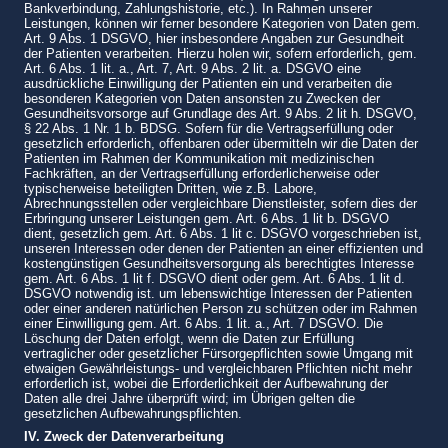
Bankverbindung, Zahlungshistorie, etc.). In Rahmen unserer
Leistungen, können wir ferner besondere Kategorien von Daten gem.
Art. 9 Abs. 1 DSGVO, hier insbesondere Angaben zur Gesundheit
der Patienten verarbeiten. Hierzu holen wir, sofern erforderlich, gem.
Art. 6 Abs. 1 lit. a., Art. 7, Art. 9 Abs. 2 lit. a. DSGVO eine
ausdrückliche Einwilligung der Patienten ein und verarbeiten die
besonderen Kategorien von Daten ansonsten zu Zwecken der
Gesundheitsvorsorge auf Grundlage des Art. 9 Abs. 2 lit h. DSGVO,
§ 22 Abs. 1 Nr. 1 b. BDSG. Sofern für die Vertragserfüllung oder
gesetzlich erforderlich, offenbaren oder übermitteln wir die Daten der
Patienten im Rahmen der Kommunikation mit medizinischen
Fachkräften, an der Vertragserfüllung erforderlicherweise oder
typischerweise beteiligten Dritten, wie z.B. Labore,
Abrechnungsstellen oder vergleichbare Dienstleister, sofern dies der
Erbringung unserer Leistungen gem. Art. 6 Abs. 1 lit b. DSGVO
dient, gesetzlich gem. Art. 6 Abs. 1 lit c. DSGVO vorgeschrieben ist,
unseren Interessen oder denen der Patienten an einer effizienten und
kostengünstigen Gesundheitsversorgung als berechtigtes Interesse
gem. Art. 6 Abs. 1 lit f. DSGVO dient oder gem. Art. 6 Abs. 1 lit d.
DSGVO notwendig ist. um lebenswichtige Interessen der Patienten
oder einer anderen natürlichen Person zu schützen oder im Rahmen
einer Einwilligung gem. Art. 6 Abs. 1 lit. a., Art. 7 DSGVO. Die
Löschung der Daten erfolgt, wenn die Daten zur Erfüllung
vertraglicher oder gesetzlicher Fürsorgepflichten sowie Umgang mit
etwaigen Gewährleistungs- und vergleichbaren Pflichten nicht mehr
erforderlich ist, wobei die Erforderlichkeit der Aufbewahrung der
Daten alle drei Jahre überprüft wird; im Übrigen gelten die
gesetzlichen Aufbewahrungspflichten.
IV. Zweck der Datenverarbeitung